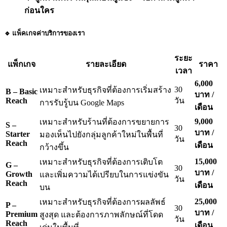
ก่อนใคร
🔹 แพ็คเกจค่าบริการของเรา
ระยะ
แพ็กเกจ
รายละเอียด
ราคา
เวลา
6,000
30
เหมาะสำหรับธุรกิจที่ต้องการเริ่มสร้าง
B – Basic
บาท /
Reach
วัน
การรับรู้บน Google Maps
เดือน
9,000
เหมาะสำหรับร้านที่ต้องการขยายการ
S –
30
บาท /
Starter
มองเห็นไปยังกลุ่มลูกค้าใหม่ในพื้นที่
วัน
Reach
เดือน
กว้างขึ้น
15,000
เหมาะสำหรับธุรกิจที่ต้องการเติบโต
G –
30
บาท /
Growth
และเพิ่มความได้เปรียบในการแข่งขัน
วัน
Reach
เดือน
บน
25,000
เหมาะสำหรับธุรกิจที่ต้องการผลลัพธ์
P –
30
บาท /
Premium
สูงสุด และต้องการภาพลักษณ์ที่โดด
วัน
Reach
เดือน