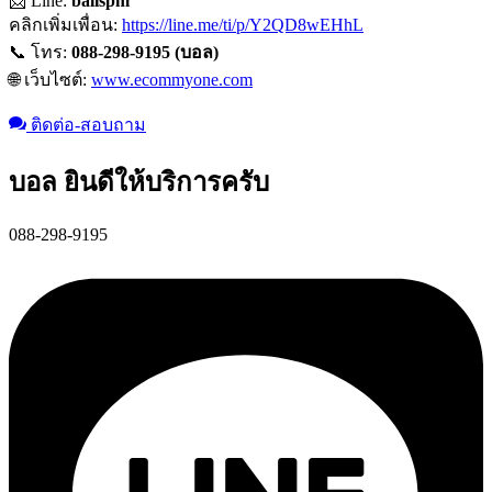
📩 Line:
ballspm
คลิกเพิ่มเพื่อน:
https://line.me/ti/p/Y2QD8wEHhL
📞 โทร:
088-298-9195 (บอล)
🌐 เว็บไซต์:
www.ecommyone.com
ติดต่อ-สอบถาม
บอล ยินดีให้บริการครับ
088-298-9195